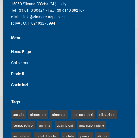
15060 Silvano D’Orba (AL) - Italy
Tel +39 0143 80824 - Fax +39 0143 882107
e-Mail:
info@clamareuropa.com
P. IVA / C. F. 02193270994
Menu
Home Page
Chi siamo
Prodotti
Contattaci
Tags
acciaio
alimentare
alimentari
compensatori
dilatazione
farmaceutico
gomma
guarnizioni
guarnizioni piane
membrana
metal detector
metallo
pompe
silicone