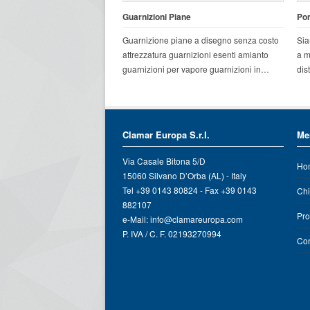
Guarnizioni Piane
Po
Guarnizione piane a disegno senza costo
Sia
attrezzatura guarnizioni esenti amianto
a m
guarnizioni per vapore guarnizioni in…
dis
Clamar Europa S.r.l.
Me
Via Casale Bitona 5/D
Ho
15060 Silvano D’Orba (AL) - Italy
Tel +39 0143 80824 - Fax +39 0143
Chi
882107
Pro
e-Mail:
info@clamareuropa.com
P. IVA / C. F. 02193270994
Con