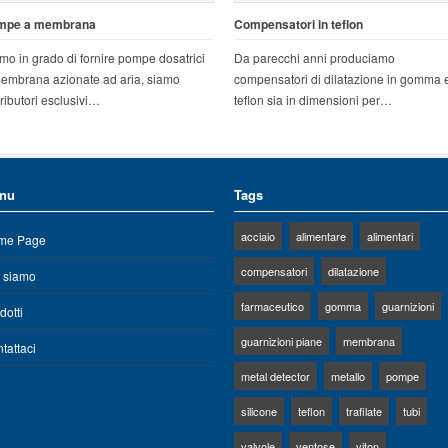
mpe a membrana
Compensatori in teflon
mo in grado di fornire pompe dosatrici
Da parecchi anni produciamo
embrana azionate ad aria, siamo
compensatori di dilatazione in gomma 
tributori esclusivi…
teflon sia in dimensioni per…
nu
Tags
acciaio
alimentare
alimentari
me Page
compensatori
dilatazione
 siamo
farmaceutico
gomma
guarnizioni
dotti
guarnizioni piane
membrana
tattaci
metal detector
metallo
pompe
silicone
teflon
trafilate
tubi
valvole
ventose
viton