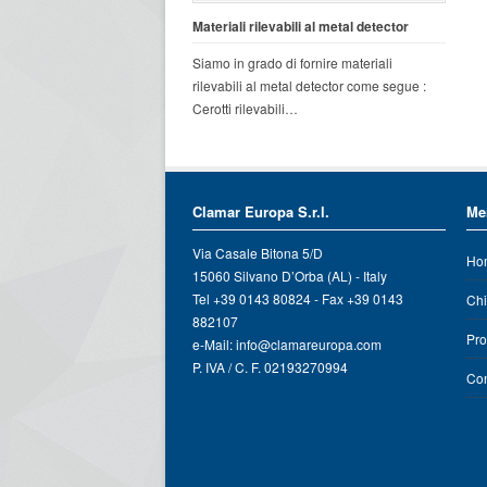
Materiali rilevabili al metal detector
Siamo in grado di fornire materiali
rilevabili al metal detector come segue :
Cerotti rilevabili…
Clamar Europa S.r.l.
Me
Via Casale Bitona 5/D
Ho
15060 Silvano D’Orba (AL) - Italy
Tel +39 0143 80824 - Fax +39 0143
Chi
882107
Pro
e-Mail:
info@clamareuropa.com
P. IVA / C. F. 02193270994
Con