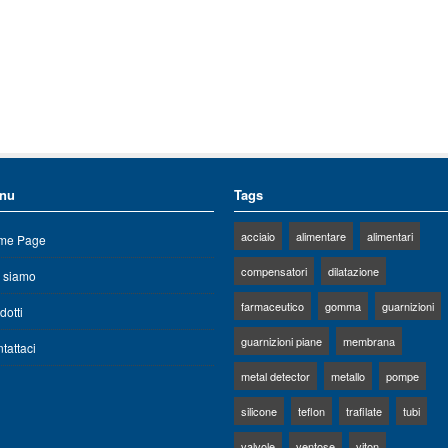
nu
Tags
acciaio
alimentare
alimentari
me Page
compensatori
dilatazione
 siamo
farmaceutico
gomma
guarnizioni
dotti
guarnizioni piane
membrana
tattaci
metal detector
metallo
pompe
silicone
teflon
trafilate
tubi
valvole
ventose
viton