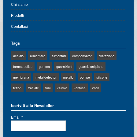
Chi siamo
Prodotti
Contattaci
Tags
acciaio
alimentare
alimentari
compensatori
dilatazione
farmaceutico
gomma
guarnizioni
guarnizioni piane
membrana
metal detector
metallo
pompe
silicone
teflon
trafilate
tubi
valvole
ventose
viton
Iscriviti alla Newsletter
Email
*