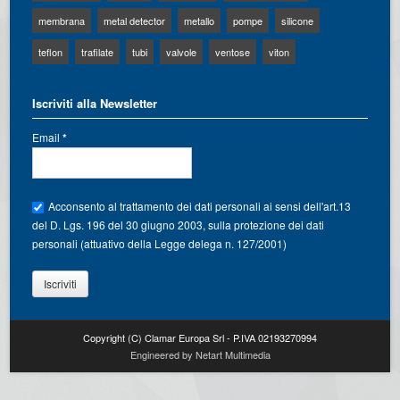
membrana
metal detector
metallo
pompe
silicone
teflon
trafilate
tubi
valvole
ventose
viton
Iscriviti alla Newsletter
Email
*
Acconsento al trattamento dei dati personali ai sensi dell'art.13
del D. Lgs. 196 del 30 giugno 2003, sulla protezione dei dati
personali (attuativo della Legge delega n. 127/2001)
Copyright (C) Clamar Europa Srl - P.IVA 02193270994
Engineered by Netart Multimedia