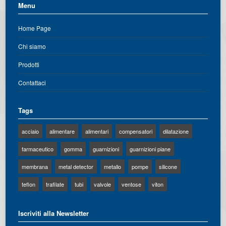
Menu
Home Page
Chi siamo
Prodotti
Contattaci
Tags
acciaio
alimentare
alimentari
compensatori
dilatazione
farmaceutico
gomma
guarnizioni
guarnizioni piane
membrana
metal detector
metallo
pompe
silicone
teflon
trafilate
tubi
valvole
ventose
viton
Iscriviti alla Newsletter